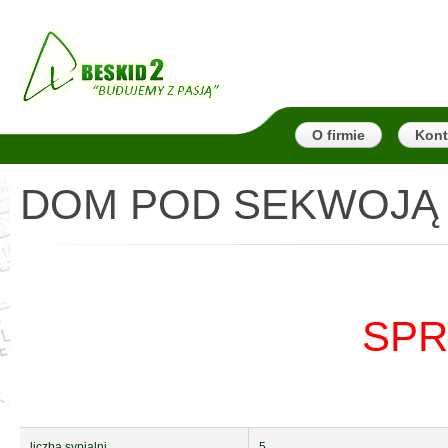
O firmie
Kont
DOM POD SEKWOJĄ
SPR
liczba sypialni
5