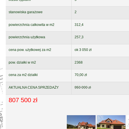
stanowiska garażowe
2
powierzchnia całkowita w m2
312,4
powierzchnia użytkowa
257,3
cena pow. użytkowej za m2
ok 3 050 zł
pow. działki w m2
2368
cena za m2 działki
70,00 zł
AKTUALNA CENA SPRZEDAŻY
950 000 zł
807
500 zł