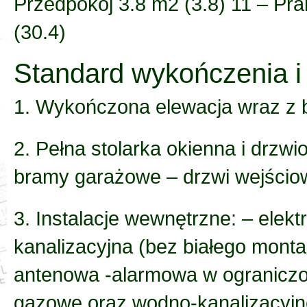
Przedpokój 3.8 m2 (3.8) 11 – Pra
(30.4)
Standard wykończenia i
1. Wykończona elewacja wraz z 
2. Pełna stolarka okienna i drz
bramy garażowe – drzwi wejściow
3. Instalacje wewnętrzne: – elek
kanalizacyjna (bez białego monta
antenowa -alarmowa w ograniczon
gazowe oraz wodno-kanalizacyj